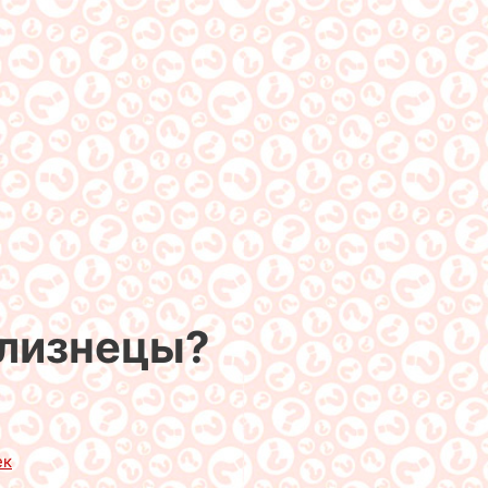
лизнецы?
ек