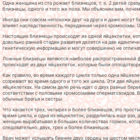
Одна женщина из ста рожает близнецов, т. е. 2 детей сра
близнецы, одного и того же пола. Мы объясним вам, поче
Иногда они совсем непохожи друг на друга и даже могут 
влияет наследственность, переданная через хромосомы. О
Настоящие близнецы происходят из одной яйцеклетки, кот
довольно ранней стадии развития делится на две идентич
генетическую информацию и могут совершенно не отличать
Ложные близнецы являются наиболее распространенной фо
происходят из двух яйцеклеток, которые были оплодотвор
Как правило, во время каждого цикла только одна яйцекле
созревают во время одного и того же цикла. Эти две яйц
яйцеклетках. На самом деле речь идет о двух разных бере
соответствии с половыми хромосомами сперматозоидов. В
обычные братья и сестры.
Что касается трех, четырех и более близнецов, это прост
время цикла, и одна из яйцеклеток, разделилась еще раз,
женщин вырабатывал в больших количествах гормон, кото
следовательно, двух, трех и более близнецов.
Врач может услышать биение двух сердец на шестом мес