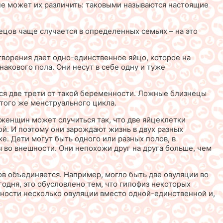
 не может их различить: таковыми называются настоящие
ецов чаще случается в определенных семьях – на это
творения дает одно-единственное яйцо, которое на
акового пола. Они несут в себе одну и туже
ся две трети от такой беременности. Ложные близнецы
того же менструального цикла.
 женщин может случиться так, что две яйцеклетки
й. И поэтому они зарождают жизнь в двух разных
е. Дети могут быть одного или разных полов, в
во внешности. Они непохожи друг на друга больше, чем
ов объединяется. Например, могло быть две овуляции во
годня, это обусловлено тем, что гипофиз некоторых
ности несколько овуляции вместо одной-единственной и,