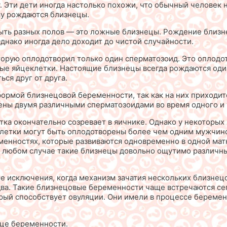
зу. Эти дети иногда настолько похожи, что обычный человек
му рождаются близнецы.
быть разных полов — это ложные близнецы. Рождение близн
днако иногда дело доходит до чистой случайности.
орую оплодотворил только один сперматозоид. Это оплодо
ные яйцеклетки. Настоящие близнецы всегда рождаются один
ся друг от друга.
рмой близнецовой беременности, так как на них приходит
ены двумя различными сперматозоидами во время одного и 
тка окончательно созревает в яичнике. Однако у некоторых
еклетки могут быть оплодотворены более чем одним мужчино
менностях, которые развиваются одновременно в одной матк
 любом случае такие близнецы довольно ощутимо различны 
ые исключения, когда механизм зачатия нескольких близнец
 два. Такие близнецовые беременности чаще встречаются се
рый способствует овуляции. Они имели в процессе беремен
яце беременности.