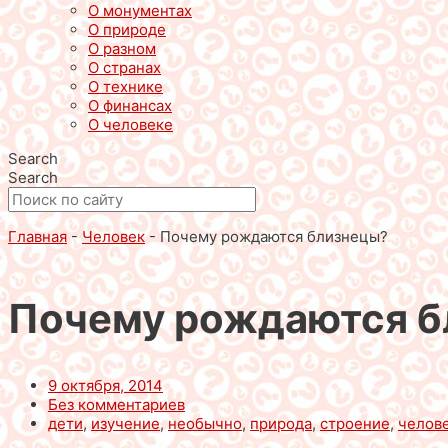
О монументах
О природе
О разном
О странах
О технике
О финансах
О человеке
Search
Search
Главная
-
Человек
-
Почему рождаются близнецы?
Почему рождаются б
9 октября, 2014
Без комментариев
дети
,
изучение
,
необычно
,
природа
,
строение
,
челов