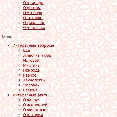
О природе
О разном
О странах
О технике
О финансах
О человеке
Menu
Интересные вопросы
Еда
Животный мир
История
Мистика
Природа
Разное
Технологии
Человек
Ремонт
Интересные факты
О вещах
О вселенной
О животных
О истории