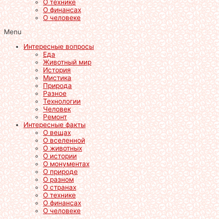
О технике
О финансах
О человеке
Menu
Интересные вопросы
Еда
Животный мир
История
Мистика
Природа
Разное
Технологии
Человек
Ремонт
Интересные факты
О вещах
О вселенной
О животных
О истории
О монументах
О природе
О разном
О странах
О технике
О финансах
О человеке