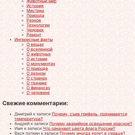
Животный мир
История
Мистика
Природа
Разное
Технологии
Человек
Ремонт
Интересные факты
О вещах
О вселенной
О животных
О истории
О монументах
О природе
О разном
О странах
О технике
О финансах
О человеке
Свежие комментарии:
Дмитрий
к записи
Почему, съев грифель, поднимается
температура?
Андрей
к записи
Почему аварийное освещение красное?
Имя
к записи
Что означают цвета флага России?
Вася пупкин
к записи
Почему иногда колет в сердце?