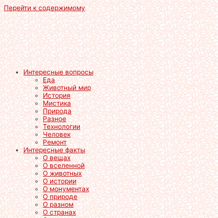
Перейти к содержимому
Интересные вопросы
Еда
Животный мир
История
Мистика
Природа
Разное
Технологии
Человек
Ремонт
Интересные факты
О вещах
О вселенной
О животных
О истории
О монументах
О природе
О разном
О странах