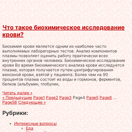
Что такое биохимическое исследование
крови?
Биохимия крови является одним из наиболее часто
выполняемых лабораторных тестов. Анализ компонентов
плазмы позволяет оценить работу практически всех
внутренних органов человека. Биохимическое исследование
крови Во время биохимического анализа крови исследуется
плазма, которая получается путем центрифугирования
венозной крови, взятой у пациента. Более чем на 90
процентов плазма состоит из воды и гормонов, ферментов,
белков (альбумин, глобулин,
Читать далее »
« Предыдущие
Page
1
Page
2
Page
3
Page
4
Page
5
Page
6
…
Page
56
Следующие »
Рубрики:
Интересные вопросы
Еда