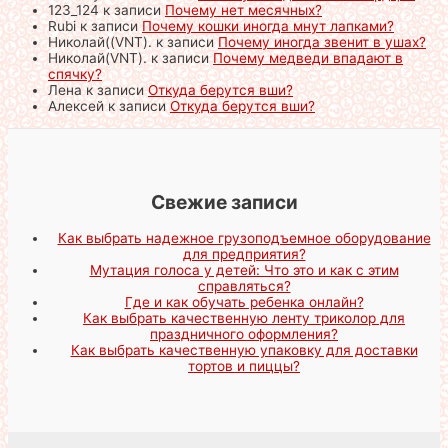
123_124
к записи
Почему нет месячных?
Rubi
к записи
Почему кошки иногда мнут лапками?
Николай((VNT).
к записи
Почему иногда звенит в ушах?
Николай(VNT).
к записи
Почему медведи впадают в
спячку?
Лена
к записи
Откуда берутся вши?
Алексей
к записи
Откуда берутся вши?
Свежие записи
Как выбрать надежное грузоподъемное оборудование
для предприятия?
Мутация голоса у детей: Что это и как с этим
справляться?
Где и как обучать ребенка онлайн?
Как выбрать качественную ленту триколор для
праздничного оформления?
Как выбрать качественную упаковку для доставки
тортов и пиццы?