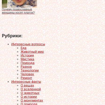
Почему православные
женщины носят платок?
Рубрики:
Интересные вопросы
Еда
Животный мир
История
Мистика
Природа
Разное
Технологии
Человек
Ремонт
Интересные факты
О вещах
О вселенной
О животных
О истории
О монументах
О природе