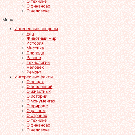
О технике
О финансах
О человеке
Menu
Интересные вопросы
Еда
Животный мир
История
Мистика
Природа
Разное
Технологии
Человек
Ремонт
Интересные факты
О вещах
О вселенной
О животных
О истории
О монументах
О природе
О разном
О странах
О технике
О финансах
О человеке