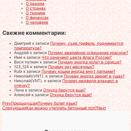
О разном
О странах
О технике
О финансах
О человеке
Свежие комментарии:
Дмитрий
к записи
Почему, съев грифель, поднимается
температура?
Андрей
к записи
Почему аварийное освещение красное?
Имя
к записи
Что означают цвета флага России?
Вася пупкин
к записи
Почему иногда колет в сердце?
123_124
к записи
Почему нет месячных?
Rubi
к записи
Почему кошки иногда мнут лапками?
Николай((VNT).
к записи
Почему иногда звенит в ушах?
Николай(VNT).
к записи
Почему медведи впадают в
спячку?
Лена
к записи
Откуда берутся вши?
Алексей
к записи
Откуда берутся вши?
Prev
Предыдущая
Почему болит язык?
Следующая
Как можно утеплить бетонный пол?
Next