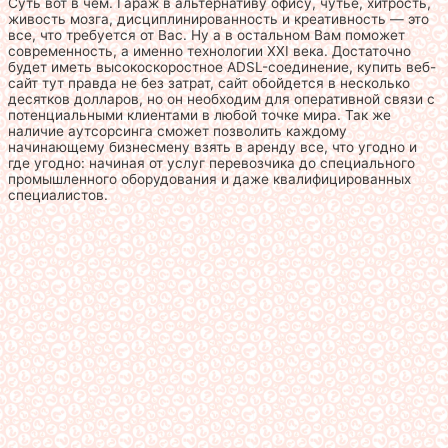
Суть вот в чем. Гараж в альтернативу офису, чутье, хитрость,
живость мозга, дисциплинированность и креативность — это
все, что требуется от Вас. Ну а в остальном Вам поможет
современность, а именно технологии XXI века. Достаточно
будет иметь высокоскоростное ADSL-соединение, купить веб-
сайт тут правда не без затрат, сайт обойдется в несколько
десятков долларов, но он необходим для оперативной связи с
потенциальными клиентами в любой точке мира. Так же
наличие аутсорсинга сможет позволить каждому
начинающему бизнесмену взять в аренду все, что угодно и
где угодно: начиная от услуг перевозчика до специального
промышленного оборудования и даже квалифицированных
специалистов.