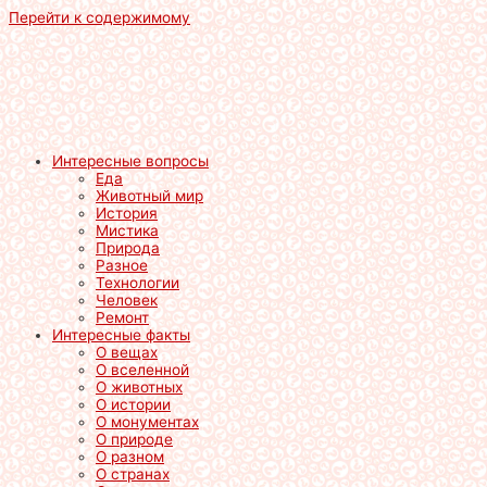
Перейти к содержимому
Интересные вопросы
Еда
Животный мир
История
Мистика
Природа
Разное
Технологии
Человек
Ремонт
Интересные факты
О вещах
О вселенной
О животных
О истории
О монументах
О природе
О разном
О странах