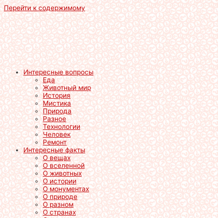
Перейти к содержимому
Интересные вопросы
Еда
Животный мир
История
Мистика
Природа
Разное
Технологии
Человек
Ремонт
Интересные факты
О вещах
О вселенной
О животных
О истории
О монументах
О природе
О разном
О странах