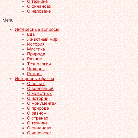
О технике
О финансах
О человеке
Menu
Интересные вопросы
Еда
Животный мир
История
Мистика
Природа
Разное
Технологии
Человек
Ремонт
Интересные факты
О вещах
О вселенной
О животных
О истории
О монументах
О природе
О разном
О странах
О технике
О финансах
О человеке