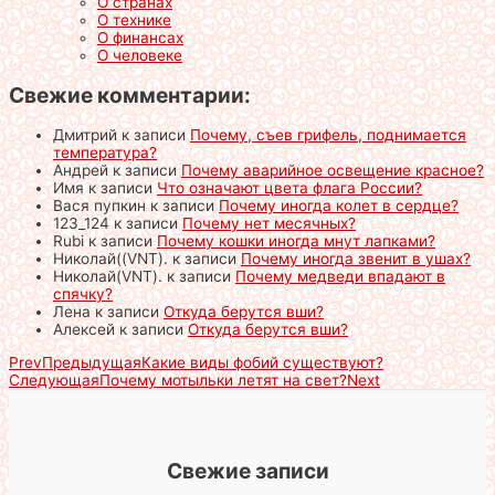
О странах
О технике
О финансах
О человеке
Свежие комментарии:
Дмитрий
к записи
Почему, съев грифель, поднимается
температура?
Андрей
к записи
Почему аварийное освещение красное?
Имя
к записи
Что означают цвета флага России?
Вася пупкин
к записи
Почему иногда колет в сердце?
123_124
к записи
Почему нет месячных?
Rubi
к записи
Почему кошки иногда мнут лапками?
Николай((VNT).
к записи
Почему иногда звенит в ушах?
Николай(VNT).
к записи
Почему медведи впадают в
спячку?
Лена
к записи
Откуда берутся вши?
Алексей
к записи
Откуда берутся вши?
Prev
Предыдущая
Какие виды фобий существуют?
Следующая
Почему мотыльки летят на свет?
Next
Свежие записи