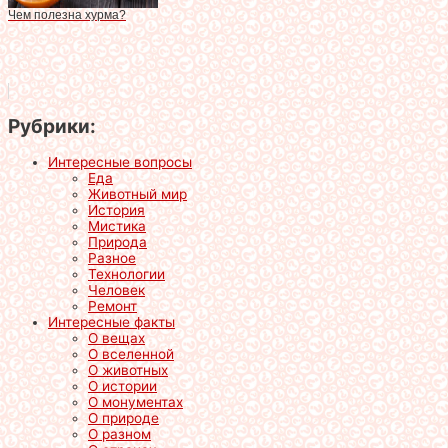
Чем полезна хурма?
Рубрики:
Интересные вопросы
Еда
Животный мир
История
Мистика
Природа
Разное
Технологии
Человек
Ремонт
Интересные факты
О вещах
О вселенной
О животных
О истории
О монументах
О природе
О разном