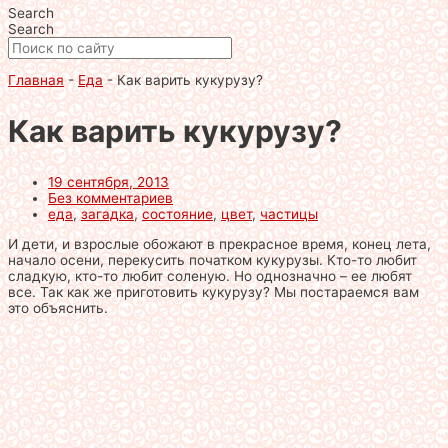
Search
Search
Главная
-
Еда
-
Как варить кукурузу?
Как варить кукурузу?
19 сентября, 2013
Без комментариев
еда
,
загадка
,
состояние
,
цвет
,
частицы
И дети, и взрослые обожают в прекрасное время, конец лета,
начало осени, перекусить початком кукурузы. Кто-то любит
сладкую, кто-то любит соленую. Но однозначно – ее любят
все. Так как же приготовить кукурузу? Мы постараемся вам
это объяснить.