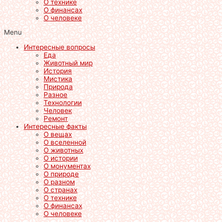
О технике
О финансах
О человеке
Menu
Интересные вопросы
Еда
Животный мир
История
Мистика
Природа
Разное
Технологии
Человек
Ремонт
Интересные факты
О вещах
О вселенной
О животных
О истории
О монументах
О природе
О разном
О странах
О технике
О финансах
О человеке