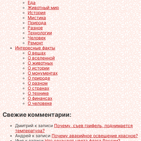
Еда
Животный мир
История
Мистика
Природа
Разное
Технологии
Человек
Ремонт
Интересные факты
О вещах
О вселенной
О животных
О истории
О монументах
О природе
О разном
О странах
О технике
О финансах
О человеке
Свежие комментарии:
Дмитрий
к записи
Почему, съев грифель, поднимается
температура?
Андрей
к записи
Почему аварийное освещение красное?
Имя
к записи
Что означают цвета флага России?