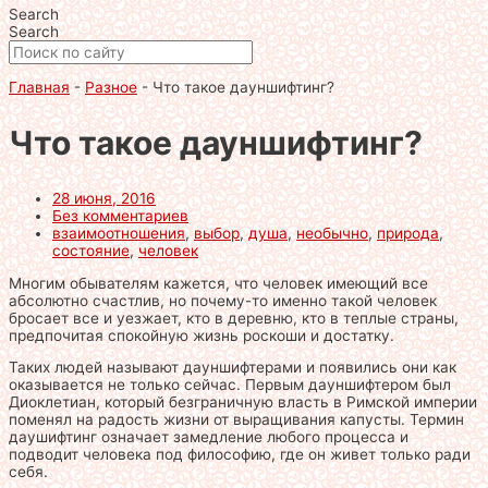
Search
Search
Главная
-
Разное
-
Что такое дауншифтинг?
Что такое дауншифтинг?
28 июня, 2016
Без комментариев
взаимоотношения
,
выбор
,
душа
,
необычно
,
природа
,
состояние
,
человек
Многим обывателям кажется, что человек имеющий все
абсолютно счастлив, но почему-то именно такой человек
бросает все и уезжает, кто в деревню, кто в теплые страны,
предпочитая спокойную жизнь роскоши и достатку.
Таких людей называют дауншифтерами и появились они как
оказывается не только сейчас. Первым дауншифтером был
Диоклетиан, который безграничную власть в Римской империи
поменял на радость жизни от выращивания капусты. Термин
даушифтинг означает замедление любого процесса и
подводит человека под философию, где он живет только ради
себя.