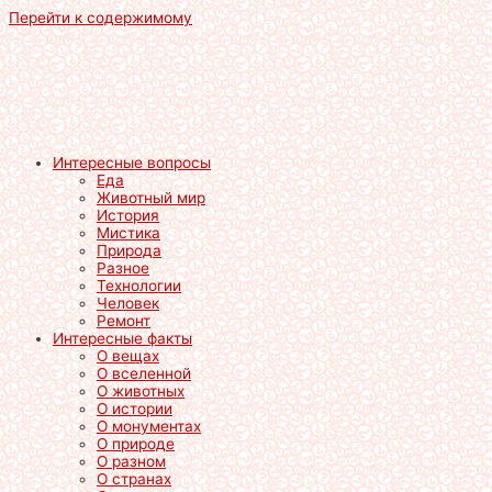
Перейти к содержимому
Интересные вопросы
Еда
Животный мир
История
Мистика
Природа
Разное
Технологии
Человек
Ремонт
Интересные факты
О вещах
О вселенной
О животных
О истории
О монументах
О природе
О разном
О странах