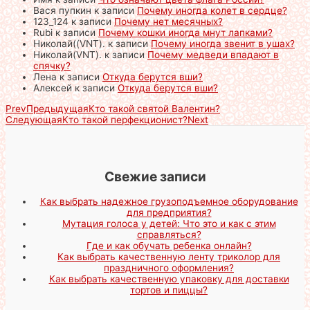
Вася пупкин
к записи
Почему иногда колет в сердце?
123_124
к записи
Почему нет месячных?
Rubi
к записи
Почему кошки иногда мнут лапками?
Николай((VNT).
к записи
Почему иногда звенит в ушах?
Николай(VNT).
к записи
Почему медведи впадают в
спячку?
Лена
к записи
Откуда берутся вши?
Алексей
к записи
Откуда берутся вши?
Prev
Предыдущая
Кто такой святой Валентин?
Следующая
Кто такой перфекционист?
Next
Свежие записи
Как выбрать надежное грузоподъемное оборудование
для предприятия?
Мутация голоса у детей: Что это и как с этим
справляться?
Где и как обучать ребенка онлайн?
Как выбрать качественную ленту триколор для
праздничного оформления?
Как выбрать качественную упаковку для доставки
тортов и пиццы?