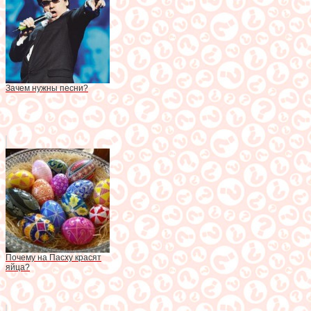
Зачем нужны песни?
Почему на Пасху красят
яйца?