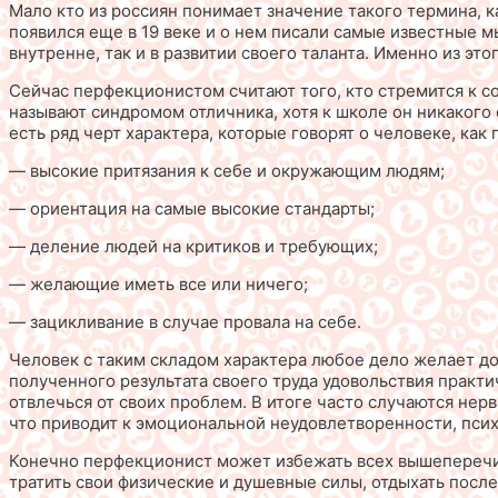
Мало кто из россиян понимает значение такого термина, 
появился еще в 19 веке и о нем писали самые известные 
внутренне, так и в развитии своего таланта. Именно из э
Сейчас перфекционистом считают того, кто стремится к со
называют синдромом отличника, хотя к школе он никакого
есть ряд черт характера, которые говорят о человеке, как
— высокие притязания к себе и окружающим людям;
— ориентация на самые высокие стандарты;
— деление людей на критиков и требующих;
— желающие иметь все или ничего;
— зацикливание в случае провала на себе.
Человек с таким складом характера любое дело желает дов
полученного результата своего труда удовольствия практич
отвлечься от своих проблем. В итоге часто случаются нер
что приводит к эмоциональной неудовлетворенности, пси
Конечно перфекционист может избежать всех вышеперечис
тратить свои физические и душевные силы, отдыхать после