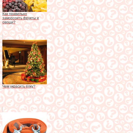
Как правильно
заморозить фрукты и
овощи?
Чем украсить ёлку?