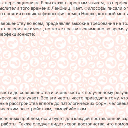
как перфекционизм. Если сказать простым языком, то перфе
мыслители того времени: Лейбниц, Кант. Философы писали о
того понятия возникла философия немца Ницше, который мечт
вершенству во всем, предъявляя высокие требования не толь
 отношения не имеет, но может развиться именно во время 
 перфекционисте:
ести до совершенства и очень часто к полученному результ
ески не получает. Все эти черты часто приводят к тому, чт
вные расстройства вплоть до патологических форм, человека
хическим расстройствам, самоубийствам.
ленных проблем, если будет для каждой поставленной зад
 работы. Также следует видеть свои достоинства, что помо