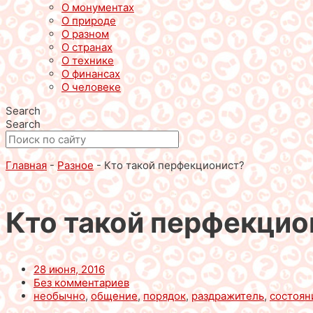
О монументах
О природе
О разном
О странах
О технике
О финансах
О человеке
Search
Search
Главная
-
Разное
-
Кто такой перфекционист?
Кто такой перфекцио
28 июня, 2016
Без комментариев
необычно
,
общение
,
порядок
,
раздражитель
,
состоян