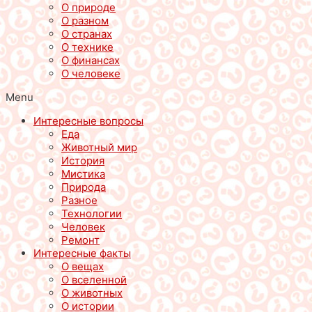
О природе
О разном
О странах
О технике
О финансах
О человеке
Menu
Интересные вопросы
Еда
Животный мир
История
Мистика
Природа
Разное
Технологии
Человек
Ремонт
Интересные факты
О вещах
О вселенной
О животных
О истории