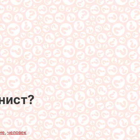
нист?
ие
,
человек